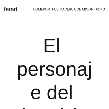
ferart
HOME
PORTFOLIO
ACERCA DE MI
CONTACTO
El 
personaj
e del 